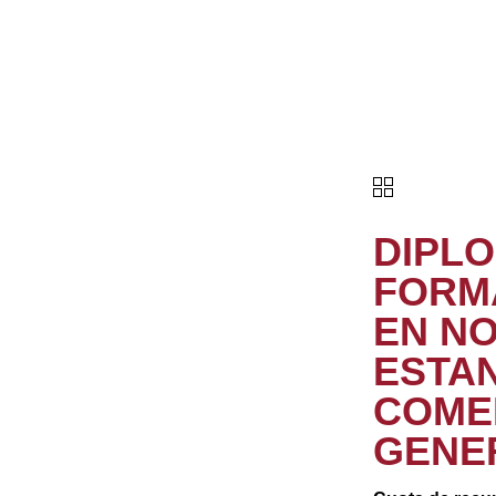
DIPL
FORM
EN NO
ESTA
COME
GENE